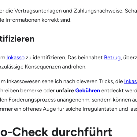
r die Vertragsunterlagen und Zahlungsnachweise. Schau 
le Informationen korrekt sind.
ifizieren
im
Inkasso
zu identifizieren. Das beinhaltet
Betrug
, übe
unzulässige Konsequenzen androhen.
 im Inkassowesen sehe ich nach cleveren Tricks, die
Inka
chreiben bemerke oder
unfaire
Gebühren
entdeckt werden
 den Forderungsprozess unangenehm, sondern können au
mmer ein offenes Auge für solche Irregularitäten und la
so-Check durchführt