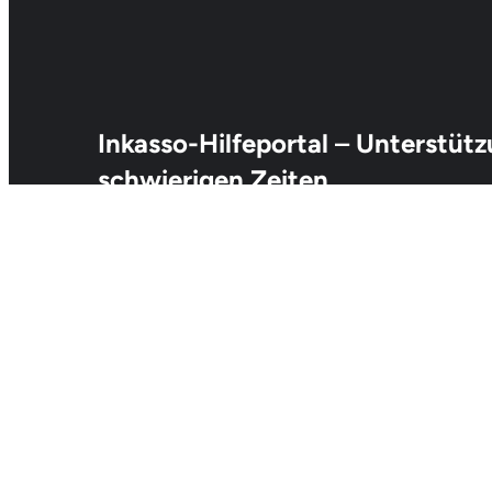
Inkasso-Hilfeportal
–
Unterstütz
schwierigen Zeiten
Das Inkasso-Hilfeportal ist speziell für Schuldner geschaff
schwierigen finanziellen Lage befinden. Wir bieten Ihnen
Inkassoforderungen, damit Sie Ihre Situation klären und
Unser Ziel ist es, Ihnen dabei zu helfen, fair behandelt zu
Übersicht über Ihre Möglichkeiten zu erhalten.
inkasso-hilfeportal.com | Alexa