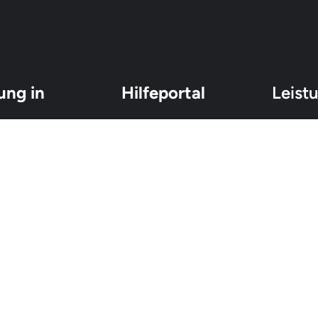
ung in
Hilfeportal
Leist
Über uns
Überprüfu
Beiträge
Unterstüt
en, die sich in einer
FAQ
Zahlungsv
 umfassende Hilfe bei
Beratung 
 wieder durchatmen können.
Ansprüch
 werden und eine klare
Vermeidun
nder Moreau C/O Anibarro Unit #73 | Route de Saint-Cergue 24Bis | CH-