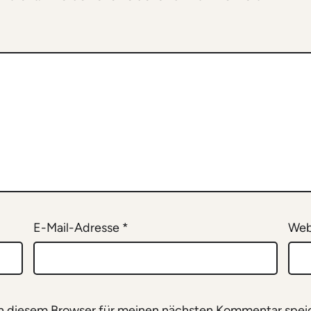
E-Mail-Adresse
*
Web
n diesem Browser für meinen nächsten Kommentar spei