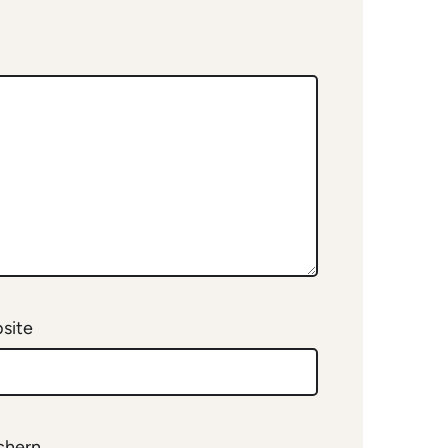
site
chern.