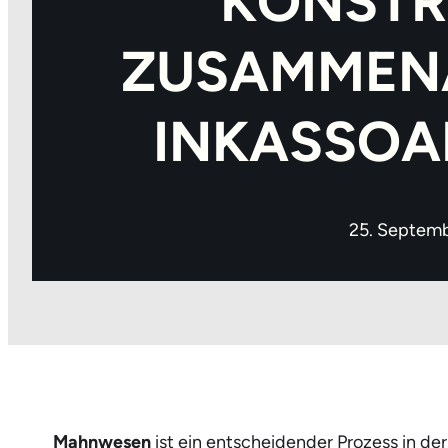
KONSTR
ZUSAMMENA
INKASSOA
25. Septem
Mahnwesen
ist ein entscheidender Prozess in de