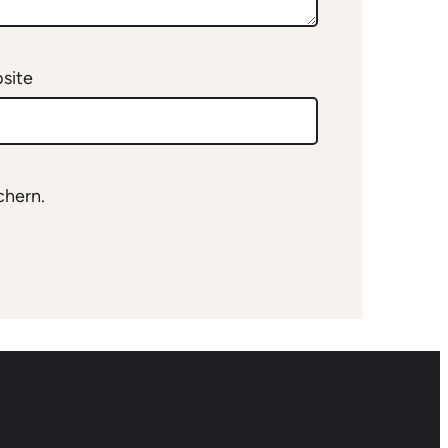
site
chern.