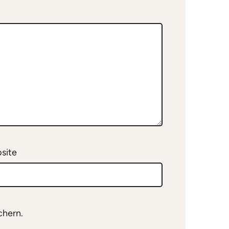
site
chern.