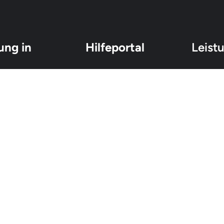
ung in
Hilfeportal
Leist
Über uns
Überprüfu
Beiträge
Unterstüt
en, die sich in einer
FAQ
Zahlungsv
 umfassende Hilfe bei
Beratung 
 wieder durchatmen können.
Ansprüch
 werden und eine klare
Vermeidun
nder Moreau C/O Anibarro Unit #73 | Route de Saint-Cergue 24Bis | CH-