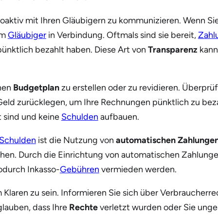
roaktiv mit Ihren Gläubigern zu kommunizieren. Wenn Sie
em
Gläubiger
in Verbindung. Oftmals sind sie bereit,
Zahl
pünktlich bezahlt haben. Diese Art von
Transparenz
kann 
inen
Budgetplan
zu erstellen oder zu revidieren. Überprü
 Geld zurücklegen, um Ihre Rechnungen pünktlich zu beza
t sind und keine
Schulden
aufbauen.
Schulden
ist die Nutzung von
automatischen Zahlunge
en. Durch die Einrichtung von automatischen Zahlungen
odurch Inkasso-
Gebühren
vermieden werden.
 Klaren zu sein. Informieren Sie sich über Verbraucherrec
lauben, dass Ihre
Rechte
verletzt wurden oder Sie unge