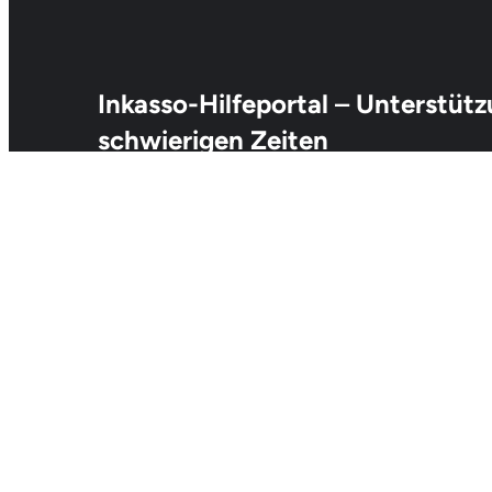
Inkasso-Hilfeportal
–
Unterstütz
schwierigen Zeiten
Das Inkasso-Hilfeportal ist speziell für Schuldner geschaff
schwierigen finanziellen Lage befinden. Wir bieten Ihnen
Inkassoforderungen, damit Sie Ihre Situation klären und
Unser Ziel ist es, Ihnen dabei zu helfen, fair behandelt zu
Übersicht über Ihre Möglichkeiten zu erhalten.
inkasso-hilfeportal.com | Alexa