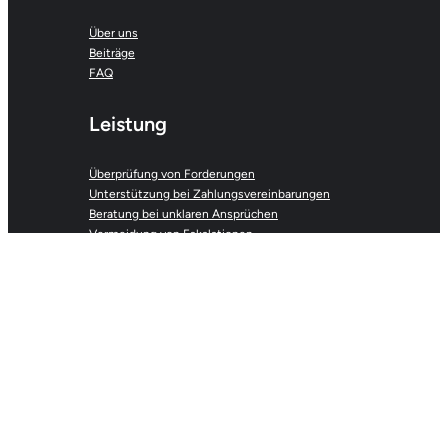
Über uns
Beiträge
FAQ
Leistung
Überprüfung von Forderungen
Unterstützung bei Zahlungsvereinbarungen
Beratung bei unklaren Ansprüchen
Vermeidung von Eskalationen
Kontakt
Forderung prüfen lassen
Kontakt
Email
Privacy Policy