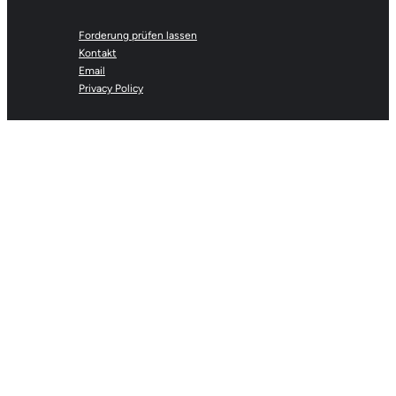
Forderung prüfen lassen
Kontakt
Email
Privacy Policy
inkasso-hilfeportal.com | Alexander Moreau C/O
Anibarro Unit #73 | Route de Saint-Cergue 24Bis
| CH-1260 Nyon
Alle Rechte vorbehalten