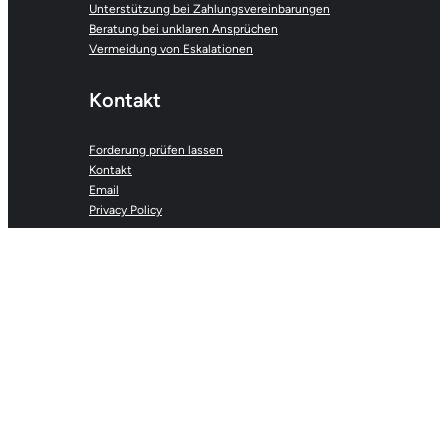
Unterstützung bei Zahlungsvereinbarungen
Beratung bei unklaren Ansprüchen
Vermeidung von Eskalationen
Kontakt
Forderung prüfen lassen
Kontakt
Email
Privacy Policy
inkasso-hilfeportal.com | Alexander Moreau C/O
Anibarro Unit #73 | Route de Saint-Cergue 24Bis
| CH-1260 Nyon
Alle Rechte vorbehalten