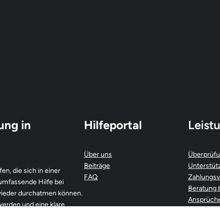
ung in
Hilfeportal
Leist
Über uns
Überprüfu
Beiträge
Unterstüt
en, die sich in einer
FAQ
Zahlungsv
 umfassende Hilfe bei
Beratung 
 wieder durchatmen können.
Ansprüch
 werden und eine klare
Vermeidun