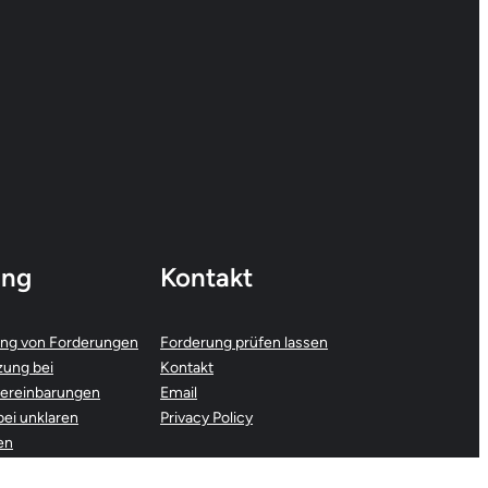
ung
Kontakt
ng von Forderungen
Forderung prüfen lassen
zung bei
Kontakt
ereinbarungen
Email
bei unklaren
Privacy Policy
en
g von Eskalationen