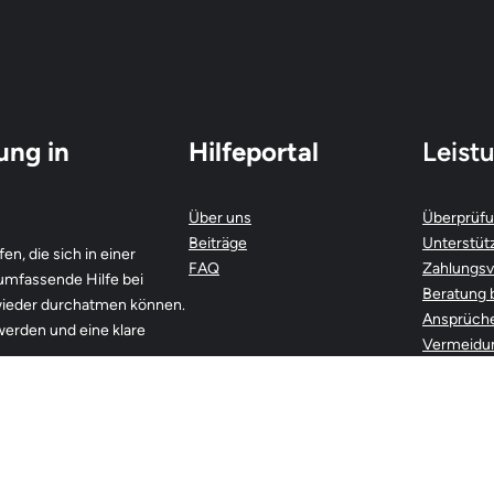
ung in
Hilfeportal
Leist
Über uns
Überprüfu
Beiträge
Unterstüt
en, die sich in einer
FAQ
Zahlungsv
 umfassende Hilfe bei
Beratung 
 wieder durchatmen können.
Ansprüch
 werden und eine klare
Vermeidun