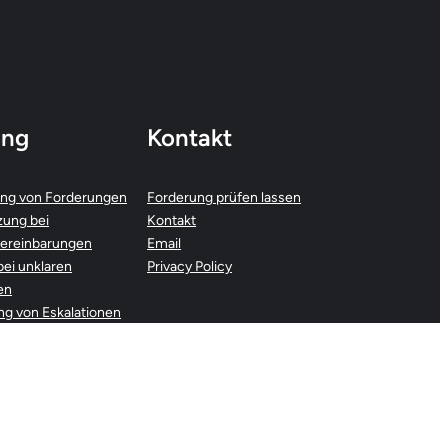
ung
Kontakt
ng von Forderungen
Forderung prüfen lassen
zung bei
Kontakt
ereinbarungen
Email
bei unklaren
Privacy Policy
en
g von Eskalationen