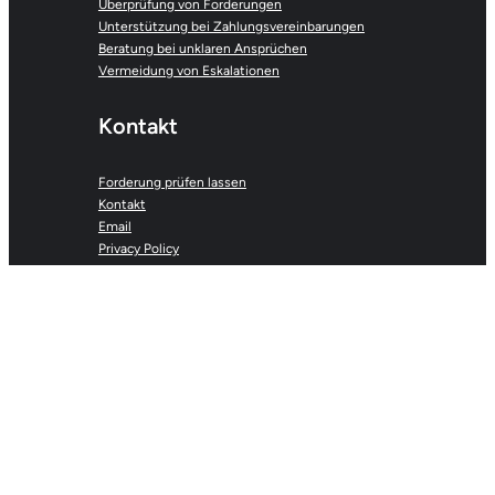
Überprüfung von Forderungen
Unterstützung bei Zahlungsvereinbarungen
Beratung bei unklaren Ansprüchen
Vermeidung von Eskalationen
Kontakt
Forderung prüfen lassen
Kontakt
Email
Privacy Policy
inkasso-hilfeportal.com | Alexander Moreau C/O
Anibarro Unit #73 | Route de Saint-Cergue 24Bis
| CH-1260 Nyon
Alle Rechte vorbehalten