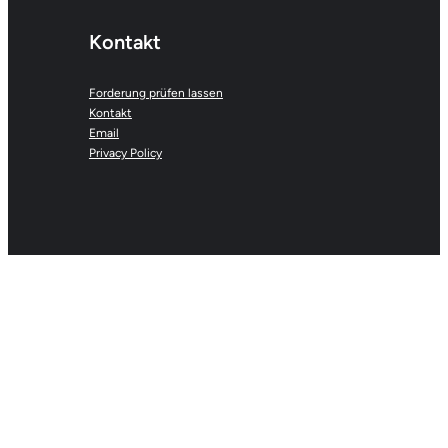
Kontakt
Forderung prüfen lassen
Kontakt
Email
Privacy Policy
inkasso-hilfeportal.com | Alexander Moreau C/O
Anibarro Unit #73 | Route de Saint-Cergue 24Bis
| CH-1260 Nyon
Alle Rechte vorbehalten